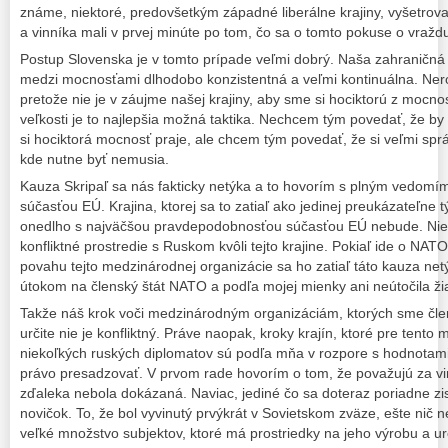
známe, niektoré, predovšetkým západné liberálne krajiny, vyšetrov
a vinníka mali v prvej minúte po tom, čo sa o tomto pokuse o vražd
Postup Slovenska je v tomto prípade veľmi dobrý. Naša zahraničná p
medzi mocnosťami dlhodobo konzistentná a veľmi kontinuálna. Ne
pretože nie je v záujme našej krajiny, aby sme si hociktorú z mocností
veľkosti je to najlepšia možná taktika. Nechcem tým povedať, že by 
si hociktorá mocnosť praje, ale chcem tým povedať, že si veľmi spr
kde nutne byť nemusia.
Kauza Skripaľ sa nás fakticky netýka a to hovorím s plným vedomí
súčasťou EÚ. Krajina, ktorej sa to zatiaľ ako jedinej preukázateľne t
onedlho s najväčšou pravdepodobnosťou súčasťou EÚ nebude. Nie j
konfliktné prostredie s Ruskom kvôli tejto krajine. Pokiaľ ide o NA
povahu tejto medzinárodnej organizácie sa ho zatiaľ táto kauza netý
útokom na členský štát NATO a podľa mojej mienky ani neútočila ži
Takže náš krok voči medzinárodným organizáciám, ktorých sme člen
určite nie je konfliktný. Práve naopak, kroky krajín, ktoré pre tent
niekoľkých ruských diplomatov sú podľa mňa v rozpore s hodnotam
právo presadzovať. V prvom rade hovorím o tom, že považujú za vinn
zďaleka nebola dokázaná. Naviac, jediné čo sa doteraz poriadne zistil
novičok. To, že bol vyvinutý prvýkrát v Sovietskom zväze, ešte nič
veľké množstvo subjektov, ktoré má prostriedky na jeho výrobu a ur