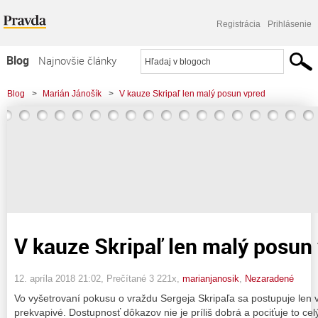
Registrácia
Prihlásenie
Blog
Najnovšie články
Najčítanejšie články
Blog
>
Marián Jánošík
>
V kauze Skripaľ len malý posun vpred
Najkomentovanejšie články
Zoznam blogov
Komerčné blogy
V kauze Skripaľ len malý posun
12. apríla 2018 21:02
, Prečítané 3 221x,
marianjanosik
,
Nezaradené
Vo vyšetrovaní pokusu o vraždu Sergeja Skripaľa sa postupuje len ve
prekvapivé. Dostupnosť dôkazov nie je príliš dobrá a pociťuje to cel