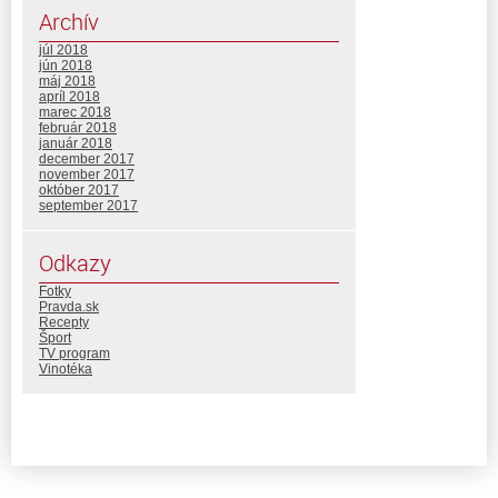
Archív
júl 2018
jún 2018
máj 2018
apríl 2018
marec 2018
február 2018
január 2018
december 2017
november 2017
október 2017
september 2017
Odkazy
Fotky
Pravda.sk
Recepty
Šport
TV program
Vinotéka