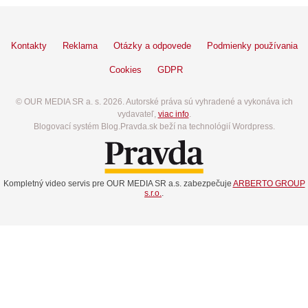
Kontakty
Reklama
Otázky a odpovede
Podmienky používania
Cookies
GDPR
© OUR MEDIA SR a. s. 2026. Autorské práva sú vyhradené a vykonáva ich
vydavateľ,
viac info
.
Blogovací systém Blog.Pravda.sk beží na technológií Wordpress.
Kompletný video servis pre OUR MEDIA SR a.s. zabezpečuje
ARBERTO GROUP
s.r.o.
.