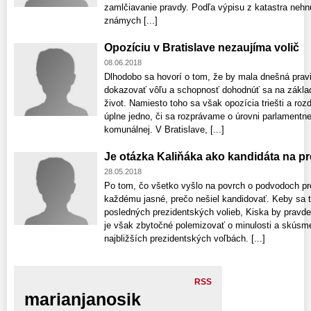
zamlčiavanie pravdy. Podľa výpisu z katastra nehnu
známych [...]
Opozíciu v Bratislave nezaujíma volič
08.06.2018
Dlhodobo sa hovorí o tom, že by mala dnešná prav
dokazovať vôľu a schopnosť dohodnúť sa na základn
život. Namiesto toho sa však opozícia triešti a rozd
úplne jedno, či sa rozprávame o úrovni parlamentnej
komunálnej. V Bratislave, [...]
Je otázka Kaliňáka ako kandidáta na pr
28.05.2018
Po tom, čo všetko vyšlo na povrch o podvodoch pre
každému jasné, prečo nešiel kandidovať. Keby sa ta
posledných prezidentských volieb, Kiska by pravd
je však zbytočné polemizovať o minulosti a skúsm
najbližších prezidentských voľbách. [...]
RSS
marianjanosik