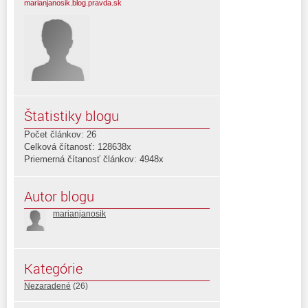
marianjanosik.blog.pravda.sk
Štatistiky blogu
Počet článkov: 26
Celková čítanosť: 128638x
Priemerná čítanosť článkov: 4948x
Autor blogu
marianjanosik
Kategórie
Nezaradené
(26)