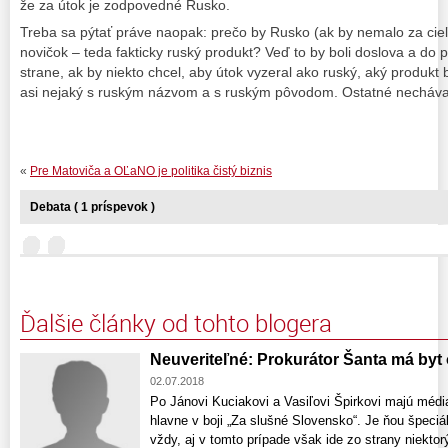
že za útok je zodpovedné Rusko.
Treba sa pýtať práve naopak: prečo by Rusko (ak by nemalo za cieľ 
novičok – teda fakticky ruský produkt? Veď to by boli doslova a do 
strane, ak by niekto chcel, aby útok vyzeral ako ruský, aký produkt 
asi nejaký s ruským názvom a s ruským pôvodom. Ostatné necháva
«
Pre Matoviča a OĽaNO je politika čistý biznis
Debata ( 1 príspevok )
Ďalšie články od tohto blogera
Neuveriteľné: Prokurátor Šanta má byt
02.07.2018
Po Jánovi Kuciakovi a Vasiľovi Špirkovi majú média 
hlavne v boji „Za slušné Slovensko“. Je ňou špeci
vždy, aj v tomto prípade však ide zo strany niektor